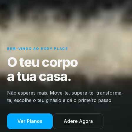
BEM-VINDO AO BODY PLACE
O
t
e
u
c
o
r
p
o
a
t
u
a
c
a
s
a
.
Não esperes mais. Move-te, supera-te, transforma-
te, escolhe o teu ginásio e dá o primeiro passo.
Ver Planos
Adere Agora