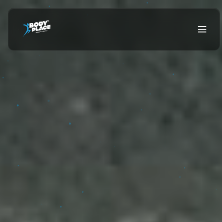
Início
Sobre Nós
Adesão
GINÁSIOS
Body Place
Fafe
Body Place
Joane
Body Place
Lordelo
Body Place
Vizela